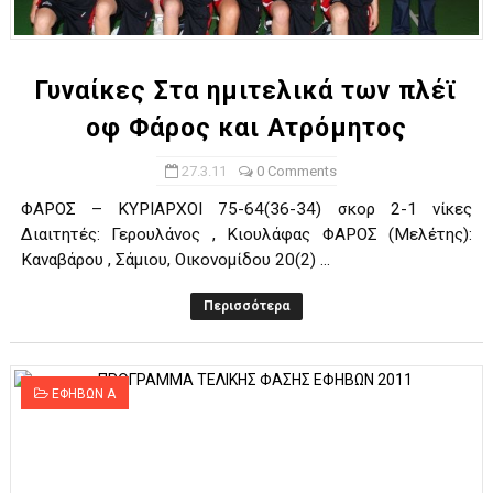
ΧΡΟΝΙΑ ΠΟΛΛΑ ΣΤΟ ΕΛΛΗΝΙΚΟ ΜΠΑΣΚΕΤ : 39Η ΕΠΕΤΕΙΟΣ ΑΠΟ 
Ο δρόμος για τον 29ο τελικό κυπέλλου ανδρών ΕΣΚΑΝΑ Μανδρα
Γυναίκες Στα ημιτελικά των πλέϊ
οφ Φάρος και Ατρόμητος
U21: Τεράστια πρόκριση για τον Πανελευσινιακό στον τελικό 
27.3.11
0 Comments
Γ΄ανδρών play offs : "Σκληρό" καρύδι η Φιλία Περάματος έφερε
ΦΑΡΟΣ – ΚΥΡΙΑΡΧΟΙ 75-64(36-34) σκορ 2-1 νίκες
Play off B εφήβων Β φάση Στο f4 ΑΕ Ρέντη, Πέρα , Ερμής Αργυ
Διαιτητές: Γερουλάνος , Κιουλάφας ΦΑΡΟΣ (Μελέτης):
Καναβάρου , Σάμιου, Οικονομίδου 20(2) ...
Περισσότερα
ΕΦΗΒΩΝ Α