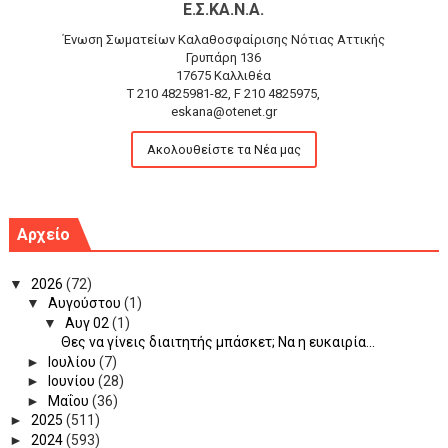
Ε.Σ.ΚΑ.Ν.Α.
Ένωση Σωματείων Καλαθοσφαίρισης Νότιας Αττικής
Γρυπάρη 136
17675 Καλλιθέα
T 210 4825981-82, F 210 4825975,
eskana@otenet.gr
Ακολουθείστε τα Νέα μας
Αρχείο
▼
2026
(72)
▼
Αυγούστου
(1)
▼
Αυγ 02
(1)
Θες να γίνεις διαιτητής μπάσκετ; Να η ευκαιρία...
►
Ιουλίου
(7)
►
Ιουνίου
(28)
►
Μαΐου
(36)
►
2025
(511)
►
2024
(593)