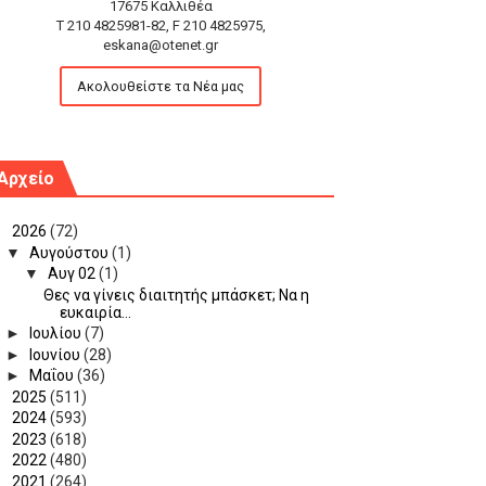
17675 Καλλιθέα
T 210 4825981-82, F 210 4825975,
eskana@otenet.gr
Ακολουθείστε τα Νέα μας
Αρχείο
▼
2026
(72)
▼
Αυγούστου
(1)
▼
Αυγ 02
(1)
Θες να γίνεις διαιτητής μπάσκετ; Να η
ευκαιρία...
►
Ιουλίου
(7)
►
Ιουνίου
(28)
►
Μαΐου
(36)
►
2025
(511)
►
2024
(593)
►
2023
(618)
►
2022
(480)
►
2021
(264)