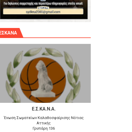
γίου Δημητρίου την Κυριακή 14.6.26
ΕΣΚΑΝΑ
αγώνα)
 τον Προφήτη Ηλία 78-74 στα Καμίνια
Ε.Σ.ΚΑ.Ν.Α.
Ένωση Σωματείων Καλαθοσφαίρισης Νότιας
Αττικής
Γρυπάρη 136