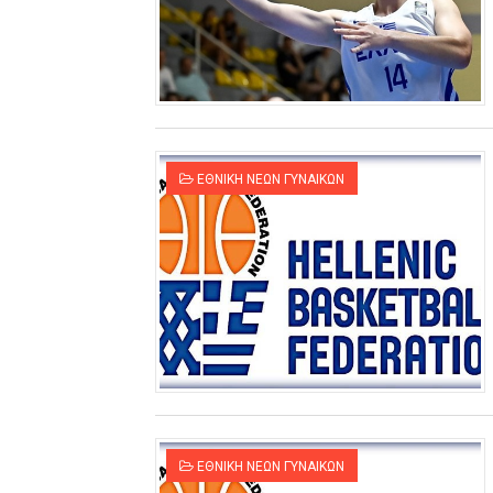
ΧΡΟΝΙΑ ΠΟΛΛΑ ΣΤΟ ΕΛΛΗΝΙΚΟ
Ο δρόμος για τον 29ο τελικ
U21: Τεράστια πρόκριση για 
Γ΄ανδρών play offs : "Σκληρό
ΕΘΝΙΚΗ ΝΕΩΝ ΓΥΝΑΙΚΩΝ
Play off B εφήβων Β φάση Στ
ΕΘΝΙΚΗ ΝΕΩΝ ΓΥΝΑΙΚΩΝ