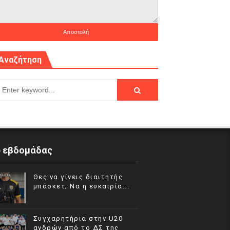
Αναζήτηση
p εβδομάδας
Θες να γίνεις διαιτητής
μπάσκετ; Να η ευκαιρία...
Συγχαρητήρια στην U20
ανδρών από το ΔΣ της