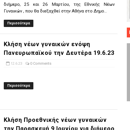
διήμερο, 25 και 26 Μαρτίου, της Εθνικής Νέων
 ΜΠΑΣΚΕΤ : 39Η ΕΠΕΤΕΙΟΣ ΑΠΟ ΤΟ ΕΠΟΣ ΤΟΥ 1987
Γυναικών , που θα διεξαχθεί στην Αθήνα στο Δημο...
ό κυπέλλου ανδρών ΕΣΚΑΝΑ Μανδραϊκός Προοδευτική στο νέο κλ. Α
Περισσότερα
τον Πανελευσινιακό στον τελικό αύριο με Αρετσού (το video του 
Κλήση νέων γυναικών ενόψη
" καρύδι η Φιλία Περάματος έφερε την σειρά στα ίσια (1-1) νίκησε
Πανευρωπαϊκού την Δευτέρα 19.6.23
ο f4 ΑΕ Ρέντη, Πέρα , Ερμής Αργυρ. και Δραπετσώνα
12.6.23
0 Comments
Περισσότερα
Κλήση Προεθνικής νέων γυναικών
την Παρασκευή 9 Ιουνίου για διήμερο