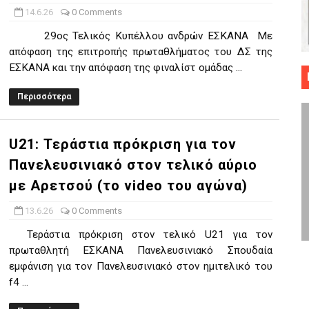
14.6.26
0 Comments
 ΜΠΑΣΚΕΤ : 39Η ΕΠΕΤΕΙΟΣ ΑΠΟ ΤΟ ΕΠΟΣ ΤΟΥ 1987
29ος Τελικός Κυπέλλου ανδρών ΕΣΚΑΝΑ Με
ό κυπέλλου ανδρών ΕΣΚΑΝΑ Μανδραϊκός Προοδευτική στο νέο κλ. Α
απόφαση της επιτροπής πρωταθλήματος του ΔΣ της
ΕΣΚΑΝΑ και την απόφαση της φιναλίστ ομάδας ...
τον Πανελευσινιακό στον τελικό αύριο με Αρετσού (το video του 
Περισσότερα
" καρύδι η Φιλία Περάματος έφερε την σειρά στα ίσια (1-1) νίκησε
U21: Τεράστια πρόκριση για τον
ο f4 ΑΕ Ρέντη, Πέρα , Ερμής Αργυρ. και Δραπετσώνα
Πανελευσινιακό στον τελικό αύριο
με Αρετσού (το video του αγώνα)
13.6.26
0 Comments
Τεράστια πρόκριση στον τελικό U21 για τον
πρωταθλητή ΕΣΚΑΝΑ Πανελευσινιακό Σπουδαία
εμφάνιση για τον Πανελευσινιακό στον ημιτελικό του
f4 ...