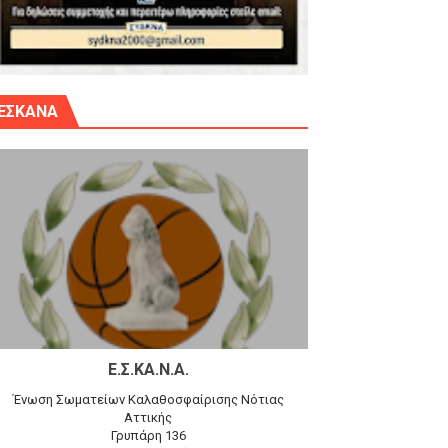
γίου Δημητρίου την Κυριακή 14.6.26
ΕΣΚΑΝΑ
αγώνα)
 τον Προφήτη Ηλία 78-74 στα Καμίνια
Ε.Σ.ΚΑ.Ν.Α.
Ένωση Σωματείων Καλαθοσφαίρισης Νότιας
Αττικής
Γρυπάρη 136