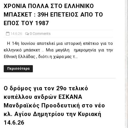
ΧΡΟΝΙΑ ΠΟΛΛΑ ΣΤΟ ΕΛΛΗΝΙΚΟ
έρα 71-56 την Δραπετσώνα στον μικρό τελικό
ΜΠΑΣΚΕΤ : 39Η ΕΠΕΤΕΙΟΣ ΑΠΟ ΤΟ
νδραϊκός 83-72 τον Εθνικό Λαγυνών
ΕΠΟΣ ΤΟΥ 1987
ΔΟΥ ΣΤΗΝ NL 2 : ΑΥΡΙΟ ΚΥΡΙΑΚΗ 21.06.26 ΣΤΟ ΕΑΚ ΒΟΛΟΥ ΜΑΝΔΡΑ
14.6.26
0 Comments
Η 14η Ιουνίου αποτελεί μια ιστορική επέτειο για το
 ο Ρέντης στον τελικό 104-77 την Δραπετσώνα επανήλθε στην Α΄ ε
ελληνικό μπάσκετ . Μια μεγάλη ημερομηνία για την
Εθνική Ελλάδας , διότι η χώρα μας τ...
ΚΟΙ ΣΗΜΕΡΑ ΑΕ ΡΕΝΤΗ ΔΡΑΠΕΤΣΩΝΑ ΔΑΣ (19.30) & ΕΡΜΗΣ ΑΡΓΥΡΟΥΠ
Περισσότερα
ο Προφήτης Ηλίας 77-73 μέσα στο Πέραμα την Φιλία
η των γραφείων της ΕΣΚΑΝΑ στον Δήμο Νίκαιας/Ρέντη
Ο δρόμος για τον 29ο τελικό
κυπέλλου ανδρών ΕΣΚΑΝΑ
ελικό με Αρετσού ο Πανελευσινιακός 55-67 (video της αναμέτρηση
Μανδραϊκός Προοδευτική στο νέο
Δημητρίου τιμήθηκε από το ΔΣ της ΕΣΚΑΝΑ για την κατάκτηση του
κλ. Αγίου Δημητρίου την Κυριακή
14.6.26
χος ο Μανδραϊκός σε ματς θρίλερ με απίστευτη ανατροπή από τ