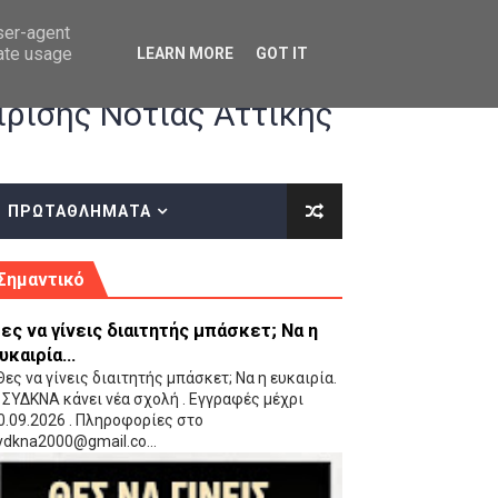
user-agent
rate usage
LEARN MORE
GOT IT
ρισης Νότιας Αττικής
ΠΡΩΤΑΘΛΗΜΑΤΑ
κές οδηγίες επί του ΚΑΝΟΝΙΣΜΟΥ ΕΓΓΡΑΦΩΝ-ΜΕΤΑΓΡΑΦΩΝ ΤΗΣ ΕΟΚ
Σημαντικό
ες να γίνεις διαιτητής μπάσκετ; Να η
υκαιρία...
ες να γίνεις διαιτητής μπάσκετ; Να η ευκαιρία.
 ΣΥΔΚΝΑ κάνει νέα σχολή . Εγγραφές μέχρι
0.09.2026 . Πληροφορίες στο
 Παίδων (VIDEO)
ydkna2000@gmail.co...
Ρέντη