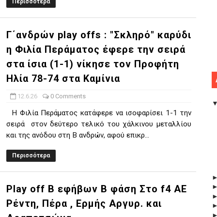
Περισσότερα
Γ΄ανδρών play offs : "Σκληρό" καρύδι
η Φιλία Περάματος έφερε την σειρά
στα ίσια (1-1) νίκησε τον Προφήτη
Ηλία 78-74 στα Καμίνια
12.6.26
0 Comments
Η Φιλία Περάματος κατάφερε να ισοφαρίσει 1-1 την
σειρά στον δεύτερο τελικό του χάλκινου μεταλλίου
και της ανόδου στη Β ανδρών, αφού επικρ...
Περισσότερα
Play off B εφήβων Β φάση Στο f4 ΑΕ
Ρέντη, Πέρα , Ερμής Αργυρ. και