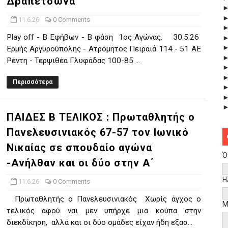
Δραπετσώνα
11.6.26
0 Comments
Play off - B Εφήβων - Β φάση 1ος Αγώνας. 30.5.26
Ερμής Αργυρούπολης - Ατρόμητος Πειραιά 114 - 51 ΑΕ
Ρέντη - Τερψιθέα Γλυφάδας 100-85 ...
Περισσότερα
ΠΑΙΔΕΣ Β ΤΕΛΙΚΟΣ : Πρωταθλητής ο
Πανελευσινιακός 67-57 τον Ιωνικό
Νικαίας σε σπουδαίο αγώνα
Ό
-Ανήλθαν και οι δύο στην Α΄
Η
11.6.26
0 Comments
Πρωταθλητής ο Πανελευσινιακός Χωρίς άγχος ο
Μ
τελικός αφού ναι μεν υπήρχε μια κούπα στην
διεκδίκηση, αλλά και οι δύο ομάδες είχαν ήδη εξασ...