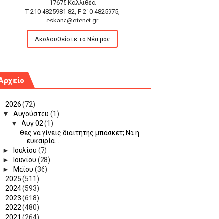
17675 Καλλιθέα
T 210 4825981-82, F 210 4825975,
eskana@otenet.gr
Ακολουθείστε τα Νέα μας
Αρχείο
▼
2026
(72)
▼
Αυγούστου
(1)
▼
Αυγ 02
(1)
Θες να γίνεις διαιτητής μπάσκετ; Να η
ευκαιρία...
►
Ιουλίου
(7)
►
Ιουνίου
(28)
►
Μαΐου
(36)
►
2025
(511)
►
2024
(593)
►
2023
(618)
►
2022
(480)
►
2021
(264)