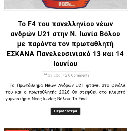
ΧΡΟΝΙΑ ΠΟΛΛΑ ΣΤΟ ΕΛΛΗΝΙΚΟ ΜΠΑΣΚΕΤ : 39Η ΕΠΕΤΕΙΟΣ ΑΠΟ 
Ο δρόμος για τον 29ο τελικό κυπέλλου ανδρών ΕΣΚΑΝΑ Μανδρα
To F4 του πανελληνίου νέων
ανδρών U21 στην Ν. Ιωνία Βόλου
U21: Τεράστια πρόκριση για τον Πανελευσινιακό στον τελικό 
με παρόντα τον πρωταθλητή
Γ΄ανδρών play offs : "Σκληρό" καρύδι η Φιλία Περάματος έφερε
ΕΣΚΑΝΑ Πανελευσινιακό 13 και 14
Play off B εφήβων Β φάση Στο f4 ΑΕ Ρέντη, Πέρα , Ερμής Αργυ
Ιουνίου
28.5.26
0 Comments
Το Πρωτάθλημα Νέων Ανδρών U21 φτάνει στο φινάλε
του και ο πρωταθλητής 2026 θα στεφθεί στο κλειστό
γυμναστήριο Νέας Ιωνίας Βόλου. Το Final ...
Περισσότερα