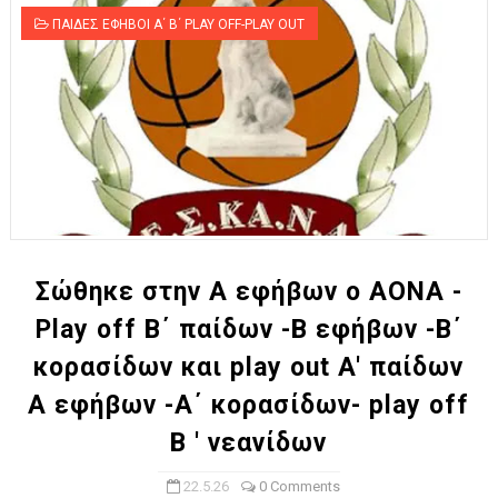
ΠΑΙΔΕΣ ΕΦΗΒΟΙ Α΄ Β΄ PLAY OFF-PLAY OUT
Σώθηκε στην Α εφήβων ο ΑΟΝΑ -
Play off Β΄ παίδων -Β εφήβων -Β΄
κορασίδων και play out A' παίδων
Α εφήβων -Α΄ κορασίδων- play off
Β ' νεανίδων
22.5.26
0 Comments