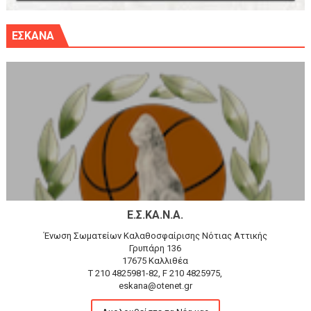
ΕΣΚΑΝΑ
Ε.Σ.ΚΑ.Ν.Α.
Ένωση Σωματείων Καλαθοσφαίρισης Νότιας Αττικής
Γρυπάρη 136
17675 Καλλιθέα
T 210 4825981-82, F 210 4825975,
eskana@otenet.gr