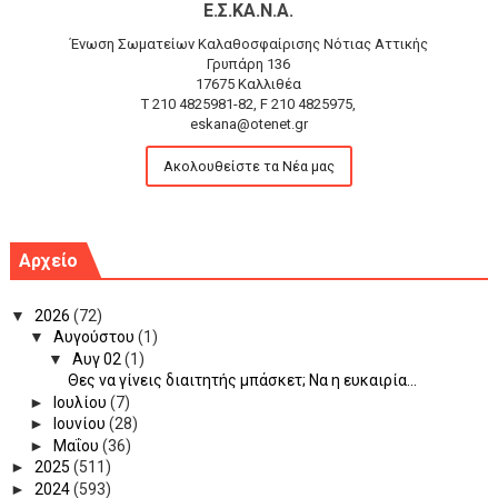
Ε.Σ.ΚΑ.Ν.Α.
Ένωση Σωματείων Καλαθοσφαίρισης Νότιας Αττικής
Γρυπάρη 136
17675 Καλλιθέα
T 210 4825981-82, F 210 4825975,
eskana@otenet.gr
Ακολουθείστε τα Νέα μας
Αρχείο
▼
2026
(72)
▼
Αυγούστου
(1)
▼
Αυγ 02
(1)
Θες να γίνεις διαιτητής μπάσκετ; Να η ευκαιρία...
►
Ιουλίου
(7)
►
Ιουνίου
(28)
►
Μαΐου
(36)
►
2025
(511)
►
2024
(593)