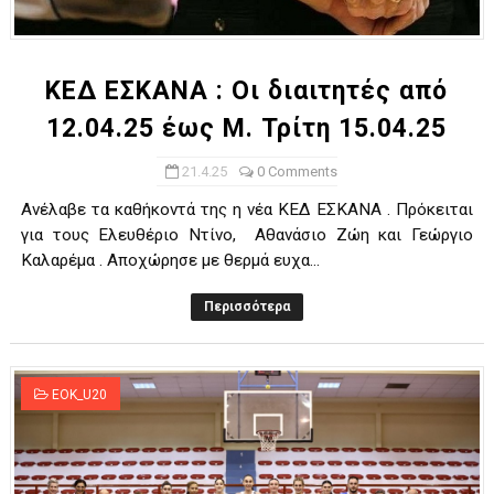
ΧΡΟΝΙΑ ΠΟΛΛΑ ΣΤΟ ΕΛΛΗΝΙΚΟ ΜΠΑΣΚΕΤ : 39Η ΕΠΕΤΕΙΟΣ ΑΠΟ 
Ο δρόμος για τον 29ο τελικό κυπέλλου ανδρών ΕΣΚΑΝΑ Μανδρα
ΚΕΔ ΕΣΚΑΝΑ : Οι διαιτητές από
12.04.25 έως Μ. Τρίτη 15.04.25
U21: Τεράστια πρόκριση για τον Πανελευσινιακό στον τελικό 
21.4.25
0 Comments
Γ΄ανδρών play offs : "Σκληρό" καρύδι η Φιλία Περάματος έφερε
Ανέλαβε τα καθήκοντά της η νέα ΚΕΔ ΕΣΚΑΝΑ . Πρόκειται
Play off B εφήβων Β φάση Στο f4 ΑΕ Ρέντη, Πέρα , Ερμής Αργυ
για τους Ελευθέριο Ντίνο, Αθανάσιο Ζώη και Γεώργιο
Καλαρέμα . Αποχώρησε με θερμά ευχα...
Περισσότερα
EOK_U20