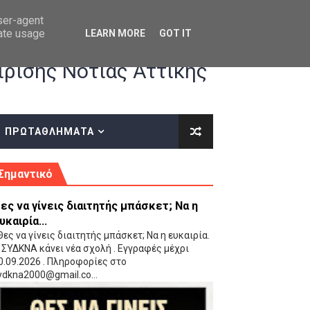
user-agent
rate usage
LEARN MORE
GOT IT
ρισης Νότιας Αττικής
ΠΡΩΤΑΘΛΗΜΑΤΑ
κές οδηγίες επί του ΚΑΝΟΝΙΣΜΟΥ ΕΓΓΡΑΦΩΝ-ΜΕΤΑΓΡΑΦΩΝ ΤΗΣ ΕΟΚ
Σημαντικό
ες να γίνεις διαιτητής μπάσκετ; Να η
υκαιρία...
ες να γίνεις διαιτητής μπάσκετ; Να η ευκαιρία.
 ΣΥΔΚΝΑ κάνει νέα σχολή . Εγγραφές μέχρι
0.09.2026 . Πληροφορίες στο
 Παίδων (VIDEO)
ydkna2000@gmail.co...
Ρέντη