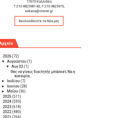
17675 Καλλιθέα
T 210 4825981-82, F 210 4825975,
eskana@otenet.gr
Ακολουθείστε τα Νέα μας
Αρχείο
▼
2026
(72)
▼
Αυγούστου
(1)
▼
Αυγ 02
(1)
Θες να γίνεις διαιτητής μπάσκετ; Να η
ευκαιρία...
►
Ιουλίου
(7)
►
Ιουνίου
(28)
►
Μαΐου
(36)
►
2025
(511)
►
2024
(593)
►
2023
(618)
►
2022
(480)
►
2021
(264)