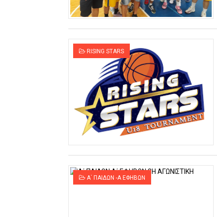
ΧΡΟΝΙΑ ΠΟΛΛΑ ΣΤΟ ΕΛΛΗΝΙΚΟ
Ο δρόμος για τον 29ο τελικ
RISING STARS
U21: Τεράστια πρόκριση για 
Γ΄ανδρών play offs : "Σκληρό
Play off B εφήβων Β φάση Στ
Α΄ ΠΑΙΔΩΝ -Α ΕΦΗΒΩΝ