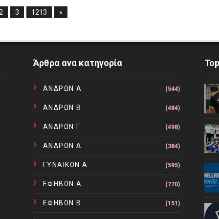
2
3
1213
»
Άρθρα ανα κατηγορία
To
ΑΝΔΡΩΝ Α
(544)
ΑΝΔΡΩΝ Β
(484)
ΑΝΔΡΩΝ Γ
(498)
ΑΝΔΡΩΝ Δ
(384)
ΓΥΝΑΙΚΩΝ Α
(595)
ΕΦΗΒΩΝ Α
(770)
ΕΦΗΒΩΝ Β
(151)