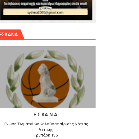
γίου Δημητρίου την Κυριακή 14.6.26
ΕΣΚΑΝΑ
αγώνα)
 τον Προφήτη Ηλία 78-74 στα Καμίνια
Ε.Σ.ΚΑ.Ν.Α.
Ένωση Σωματείων Καλαθοσφαίρισης Νότιας
Αττικής
Γρυπάρη 136