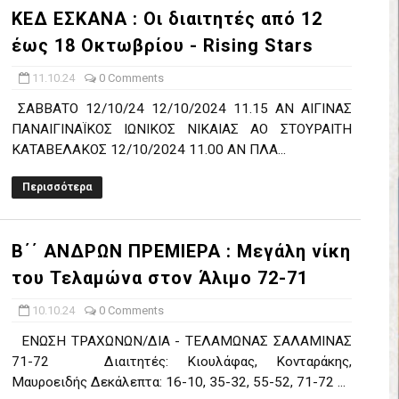
ΚΕΔ ΕΣΚΑΝΑ : Οι διαιτητές από 12
έρα 71-56 την Δραπετσώνα στον μικρό τελικό
έως 18 Οκτωβρίου - Rising Stars
νδραϊκός 83-72 τον Εθνικό Λαγυνών
11.10.24
0 Comments
ΔΟΥ ΣΤΗΝ NL 2 : ΑΥΡΙΟ ΚΥΡΙΑΚΗ 21.06.26 ΣΤΟ ΕΑΚ ΒΟΛΟΥ ΜΑΝΔΡΑ
ΣΑΒΒΑΤΟ 12/10/24 12/10/2024 11.15 ΑΝ ΑΙΓΙΝΑΣ
ΠΑΝΑΙΓΙΝΑΪΚΟΣ ΙΩΝΙΚΟΣ ΝΙΚΑΙΑΣ ΑΟ ΣΤΟΥΡΑΙΤΗ
 ο Ρέντης στον τελικό 104-77 την Δραπετσώνα επανήλθε στην Α΄ ε
ΚΑΤΑΒΕΛΑΚΟΣ 12/10/2024 11.00 ΑΝ ΠΛΑ...
ΚΟΙ ΣΗΜΕΡΑ ΑΕ ΡΕΝΤΗ ΔΡΑΠΕΤΣΩΝΑ ΔΑΣ (19.30) & ΕΡΜΗΣ ΑΡΓΥΡΟΥΠ
Περισσότερα
ο Προφήτης Ηλίας 77-73 μέσα στο Πέραμα την Φιλία
Β΄΄ ΑΝΔΡΩΝ ΠΡΕΜΙΕΡΑ : Μεγάλη νίκη
η των γραφείων της ΕΣΚΑΝΑ στον Δήμο Νίκαιας/Ρέντη
του Τελαμώνα στον Άλιμο 72-71
ελικό με Αρετσού ο Πανελευσινιακός 55-67 (video της αναμέτρηση
10.10.24
0 Comments
ΕΝΩΣΗ ΤΡΑΧΩΝΩΝ/ΔΙΑ - ΤΕΛΑΜΩΝΑΣ ΣΑΛΑΜΙΝΑΣ
Δημητρίου τιμήθηκε από το ΔΣ της ΕΣΚΑΝΑ για την κατάκτηση του
71-72 Διαιτητές: Κιουλάφας, Κονταράκης,
Μαυροειδής Δεκάλεπτα: 16-10, 35-32, 55-52, 71-72 ...
χος ο Μανδραϊκός σε ματς θρίλερ με απίστευτη ανατροπή από τ