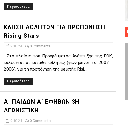
Περισσότερα
 ΜΠΑΣΚΕΤ : 39Η ΕΠΕΤΕΙΟΣ ΑΠΟ ΤΟ ΕΠΟΣ ΤΟΥ 1987
ό κυπέλλου ανδρών ΕΣΚΑΝΑ Μανδραϊκός Προοδευτική στο νέο κλ. Α
ΚΛΗΣΗ ΑΘΛΗΤΩΝ ΓΙΑ ΠΡΟΠΟΝΗΣΗ
τον Πανελευσινιακό στον τελικό αύριο με Αρετσού (το video του 
Rising Stars
" καρύδι η Φιλία Περάματος έφερε την σειρά στα ίσια (1-1) νίκησε
9.10.24
0 Comments
Στο πλαίσιο του Προγράμματος Ανάπτυξης της ΕΟΚ,
ο f4 ΑΕ Ρέντη, Πέρα , Ερμής Αργυρ. και Δραπετσώνα
καλούνται οι κάτωθι αθλητές (γεννημένοι το 2007 -
2008), για τη προπόνηση της μεικτής Risi...
Περισσότερα
Α΄ ΠΑΙΔΩΝ Α΄ ΕΦΗΒΩΝ 3Η
ΑΓΩΝΙΣΤΙΚΗ
9.10.24
0 Comments