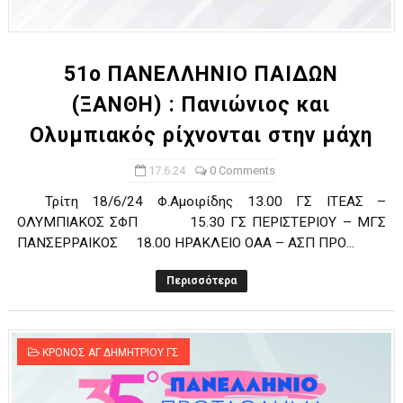
ΧΡΟΝΙΑ ΠΟΛΛΑ ΣΤΟ ΕΛΛΗΝΙΚΟ ΜΠΑΣΚΕΤ : 39Η ΕΠΕΤΕΙΟΣ ΑΠΟ 
Ο δρόμος για τον 29ο τελικό κυπέλλου ανδρών ΕΣΚΑΝΑ Μανδρα
51ο ΠΑΝΕΛΛΗΝΙΟ ΠΑΙΔΩΝ
(ΞΑΝΘΗ) : Πανιώνιος και
U21: Τεράστια πρόκριση για τον Πανελευσινιακό στον τελικό 
Ολυμπιακός ρίχνονται στην μάχη
Γ΄ανδρών play offs : "Σκληρό" καρύδι η Φιλία Περάματος έφερε
17.6.24
0 Comments
Play off B εφήβων Β φάση Στο f4 ΑΕ Ρέντη, Πέρα , Ερμής Αργυ
Τρίτη 18/6/24 Φ.Αμοιρίδης 13.00 ΓΣ ΙΤΕΑΣ –
ΟΛΥΜΠΙΑΚΟΣ ΣΦΠ 15.30 ΓΣ ΠΕΡΙΣΤΕΡΙΟΥ – ΜΓΣ
ΠΑΝΣΕΡΡΑΙΚΟΣ 18.00 ΗΡΑΚΛΕΙΟ ΟΑΑ – ΑΣΠ ΠΡΟ...
Περισσότερα
ΚΡΟΝΟΣ ΑΓ ΔΗΜΗΤΡΙΟΥ ΓΣ