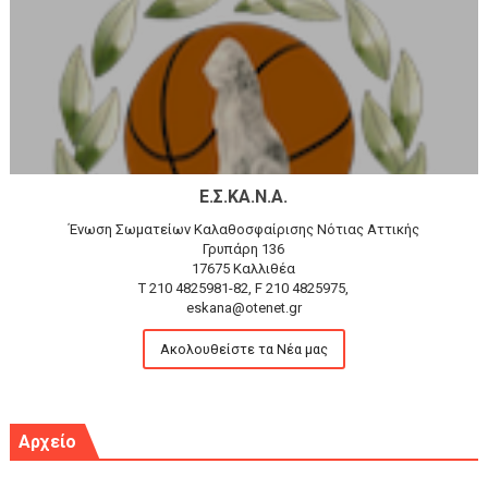
Ε.Σ.ΚΑ.Ν.Α.
Ένωση Σωματείων Καλαθοσφαίρισης Νότιας Αττικής
Γρυπάρη 136
17675 Καλλιθέα
T 210 4825981-82, F 210 4825975,
eskana@otenet.gr
Ακολουθείστε τα Νέα μας
Αρχείο