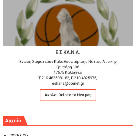
Ε.Σ.ΚΑ.Ν.Α.
Ένωση Σωματείων Καλαθοσφαίρισης Νότιας Αττικής
Γρυπάρη 136
17675 Καλλιθέα
T 210 4825981-82, F 210 4825975,
eskana@otenet.gr
Ακολουθείστε τα Νέα μας
Αρχείο
▼
2026
(72)