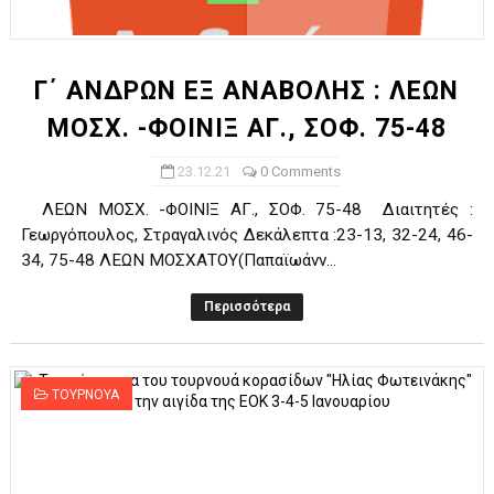
ΧΡΟΝΙΑ ΠΟΛΛΑ ΣΤΟ ΕΛΛΗΝΙΚΟ ΜΠΑΣΚΕΤ : 39Η ΕΠΕΤΕΙΟΣ ΑΠΟ 
Ο δρόμος για τον 29ο τελικό κυπέλλου ανδρών ΕΣΚΑΝΑ Μανδρα
Γ΄ ΑΝΔΡΩΝ ΕΞ ΑΝΑΒΟΛΗΣ : ΛΕΩΝ
ΜΟΣΧ. -ΦΟΙΝΙΞ ΑΓ., ΣΟΦ. 75-48
U21: Τεράστια πρόκριση για τον Πανελευσινιακό στον τελικό 
23.12.21
0 Comments
Γ΄ανδρών play offs : "Σκληρό" καρύδι η Φιλία Περάματος έφερε
ΛΕΩΝ ΜΟΣΧ. -ΦΟΙΝΙΞ ΑΓ., ΣΟΦ. 75-48 Διαιτητές :
Play off B εφήβων Β φάση Στο f4 ΑΕ Ρέντη, Πέρα , Ερμής Αργυ
Γεωργόπουλος, Στραγαλινός Δεκάλεπτα :23-13, 32-24, 46-
34, 75-48 ΛΕΩΝ ΜΟΣΧΑΤΟΥ(Παπαϊωάνν...
Περισσότερα
ΤΟΥΡΝΟΥΑ