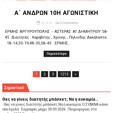
Α΄ ΑΝΔΡΩΝ 10Η ΑΓΩΝΙΣΤΙΚΗ
13.12.21
0 Comments
EPMHΣ APΓYPOYΠOΛHΣ - AΣTEPAΣ AΓ.ΔHMHTPIOY 58-
45 Διαιτητές : Kαραβίτης , Χρόνης , Πηλοίδης Δεκάλεπτα :
18-14,33-19,48-35,58-45 EPMHΣ...
Περισσότερα
1
2
3
1213
»
Σημαντικό
Θες να γίνεις διαιτητής μπάσκετ; Να η ευκαιρία...
Θες να γίνεις διαιτητής μπάσκετ; Να η ευκαιρία. Ο ΣΥΔΚΝΑ κάνει
νέα σχολή . Εγγραφές μέχρι 30.09.2026 . Πληροφορίες στο