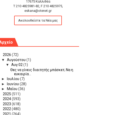
17675 Καλλιθέα
T 210 4825981-82, F 210 4825975,
eskana@otenet.gr
Ακολουθείστε τα Νέα μας
Αρχείο
▼
2026
(72)
▼
Αυγούστου
(1)
▼
Αυγ 02
(1)
Θες να γίνεις διαιτητής μπάσκετ; Να η
ευκαιρία...
►
Ιουλίου
(7)
►
Ιουνίου
(28)
►
Μαΐου
(36)
►
2025
(511)
►
2024
(593)
►
2023
(618)
►
2022
(480)
►
2021
(264)