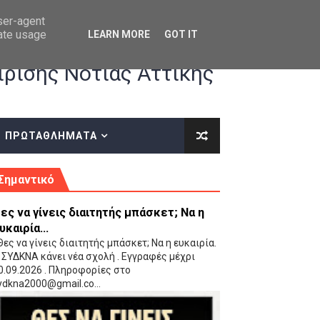
user-agent
rate usage
LEARN MORE
GOT IT
ρισης Νότιας Αττικής
ΠΡΩΤΑΘΛΗΜΑΤΑ
κές οδηγίες επί του ΚΑΝΟΝΙΣΜΟΥ ΕΓΓΡΑΦΩΝ-ΜΕΤΑΓΡΑΦΩΝ ΤΗΣ ΕΟΚ
Σημαντικό
ες να γίνεις διαιτητής μπάσκετ; Να η
υκαιρία...
ες να γίνεις διαιτητής μπάσκετ; Να η ευκαιρία.
 ΣΥΔΚΝΑ κάνει νέα σχολή . Εγγραφές μέχρι
0.09.2026 . Πληροφορίες στο
 Παίδων (VIDEO)
ydkna2000@gmail.co...
Ρέντη