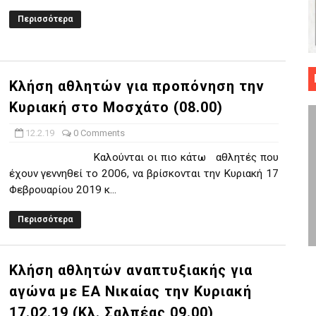
 ΜΠΑΣΚΕΤ : 39Η ΕΠΕΤΕΙΟΣ ΑΠΟ ΤΟ ΕΠΟΣ ΤΟΥ 1987
Περισσότερα
ό κυπέλλου ανδρών ΕΣΚΑΝΑ Μανδραϊκός Προοδευτική στο νέο κλ. Α
τον Πανελευσινιακό στον τελικό αύριο με Αρετσού (το video του 
Κλήση αθλητών για προπόνηση την
Κυριακή στο Μοσχάτο (08.00)
" καρύδι η Φιλία Περάματος έφερε την σειρά στα ίσια (1-1) νίκησε
12.2.19
0 Comments
ο f4 ΑΕ Ρέντη, Πέρα , Ερμής Αργυρ. και Δραπετσώνα
Καλούνται οι πιο κάτω αθλητές που
έχουν γεννηθεί το 2006, να βρίσκονται την Κυριακή 17
Φεβρουαρίου 2019 κ...
Περισσότερα
Κλήση αθλητών αναπτυξιακής για
αγώνα με ΕΑ Νικαίας την Κυριακή
17.02.19 (Κλ. Σαλπέας 09.00)