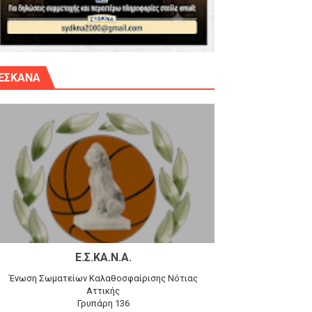
γίου Δημητρίου την Κυριακή 14.6.26
ΕΣΚΑΝΑ
αγώνα)
 τον Προφήτη Ηλία 78-74 στα Καμίνια
Ε.Σ.ΚΑ.Ν.Α.
Ένωση Σωματείων Καλαθοσφαίρισης Νότιας
Αττικής
Γρυπάρη 136