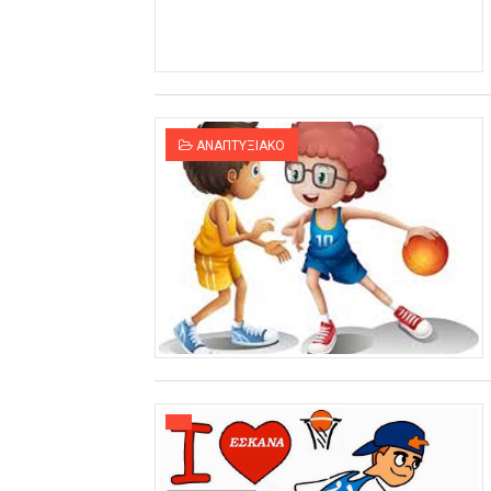
ΧΡΟΝΙΑ ΠΟΛΛΑ ΣΤΟ ΕΛΛΗΝΙΚΟ
Ο δρόμος για τον 29ο τελικ
U21: Τεράστια πρόκριση για 
ΑΝΑΠΤΥΞΙΑΚΟ
Γ΄ανδρών play offs : "Σκληρό
Play off B εφήβων Β φάση Στ