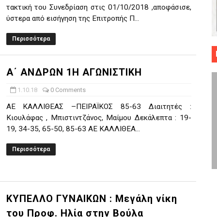
τακτική του Συνεδρίαση στις 01/10/2018 ,αποφάσισε,
 ΜΠΑΣΚΕΤ : 39Η ΕΠΕΤΕΙΟΣ ΑΠΟ ΤΟ ΕΠΟΣ ΤΟΥ 1987
ύστερα από εισήγηση της Επιτροπής Π...
ό κυπέλλου ανδρών ΕΣΚΑΝΑ Μανδραϊκός Προοδευτική στο νέο κλ. Α
Περισσότερα
τον Πανελευσινιακό στον τελικό αύριο με Αρετσού (το video του 
Α΄ ΑΝΔΡΩΝ 1Η ΑΓΩΝΙΣΤΙΚΗ
" καρύδι η Φιλία Περάματος έφερε την σειρά στα ίσια (1-1) νίκησε
1.10.18
0 Comments
ο f4 ΑΕ Ρέντη, Πέρα , Ερμής Αργυρ. και Δραπετσώνα
ΑΕ ΚΑΛΛΙΘΕΑΣ –ΠΕΙΡΑΪΚΟΣ 85-63 Διαιτητές :
Κιουλάφας , Μπιστιντζάνος, Μαίμου Δεκάλεπτα : 19-
19, 34-35, 65-50, 85-63 ΑΕ ΚΑΛΛΙΘΕΑ...
Περισσότερα
ΚΥΠΕΛΛΟ ΓΥΝΑΙΚΩΝ : Μεγάλη νίκη
του Προφ. Ηλία στην Βούλα