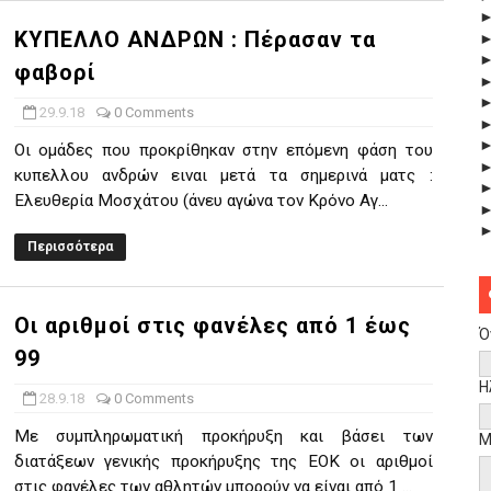
ΚΥΠΕΛΛΟ ΑΝΔΡΩΝ : Πέρασαν τα
φαβορί
29.9.18
0 Comments
Οι ομάδες που προκρίθηκαν στην επόμενη φάση του
κυπελλου ανδρών ειναι μετά τα σημερινά ματς :
Ελευθερία Μοσχάτου (άνευ αγώνα τον Κρόνο Αγ...
Περισσότερα
Οι αριθμοί στις φανέλες από 1 έως
Ό
99
Η
28.9.18
0 Comments
Με συμπληρωματική προκήρυξη και βάσει των
Μ
διατάξεων γενικής προκήρυξης της ΕΟΚ οι αριθμοί
στις φανέλες των αθλητών μπορούν να είναι από 1 ...