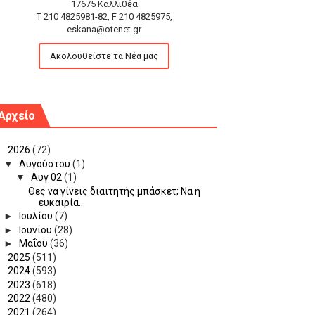
17675 Καλλιθέα
T 210 4825981-82, F 210 4825975,
eskana@otenet.gr
Ακολουθείστε τα Νέα μας
Αρχείο
▼
2026
(72)
▼
Αυγούστου
(1)
▼
Αυγ 02
(1)
Θες να γίνεις διαιτητής μπάσκετ; Να η
ευκαιρία...
►
Ιουλίου
(7)
►
Ιουνίου
(28)
►
Μαΐου
(36)
►
2025
(511)
►
2024
(593)
►
2023
(618)
►
2022
(480)
►
2021
(264)