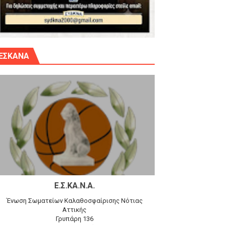
γίου Δημητρίου την Κυριακή 14.6.26
ΕΣΚΑΝΑ
αγώνα)
 τον Προφήτη Ηλία 78-74 στα Καμίνια
Ε.Σ.ΚΑ.Ν.Α.
Ένωση Σωματείων Καλαθοσφαίρισης Νότιας
Αττικής
Γρυπάρη 136