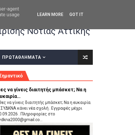
user-agent
rate usage
LEARN MORE
GOT IT
ρισης Νότιας Αττικής
ΠΡΩΤΑΘΛΗΜΑΤΑ
κές οδηγίες επί του ΚΑΝΟΝΙΣΜΟΥ ΕΓΓΡΑΦΩΝ-ΜΕΤΑΓΡΑΦΩΝ ΤΗΣ ΕΟΚ
Σημαντικό
ες να γίνεις διαιτητής μπάσκετ; Να η
υκαιρία...
ες να γίνεις διαιτητής μπάσκετ; Να η ευκαιρία.
 ΣΥΔΚΝΑ κάνει νέα σχολή . Εγγραφές μέχρι
0.09.2026 . Πληροφορίες στο
 Παίδων (VIDEO)
ydkna2000@gmail.co...
Ρέντη