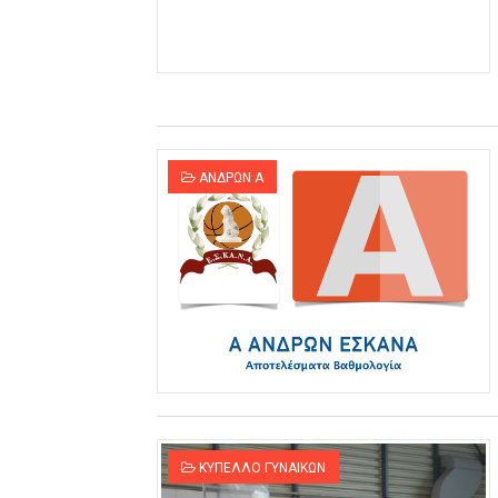
ΧΡΟΝΙΑ ΠΟΛΛΑ ΣΤΟ ΕΛΛΗΝΙΚΟ
Ο δρόμος για τον 29ο τελικ
U21: Τεράστια πρόκριση για 
ΑΝΔΡΩΝ Α
Γ΄ανδρών play offs : "Σκληρό
Play off B εφήβων Β φάση Στ
ΚΥΠΕΛΛΟ ΓΥΝΑΙΚΩΝ