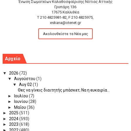
Ένωση Σωματείων Καλαθοσφαίρισης Νότιας Αττικής
Γρυπάρη 136
17675 Καλλιθέα
T 210 4825981-82, F 210 4825975,
eskana@otenet.gr
Ακολουθείστε τα Νέα μας
Αρχείο
▼
2026
(72)
▼
Αυγούστου
(1)
▼
Αυγ 02
(1)
Θες να γίνεις διαιτητής μπάσκετ; Να η ευκαιρία...
►
Ιουλίου
(7)
►
Ιουνίου
(28)
►
Μαΐου
(36)
►
2025
(511)
►
2024
(593)
►
2023
(618)
►
2022
(480)