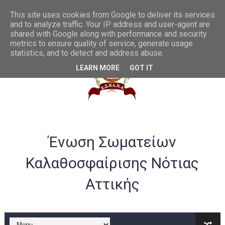
Θες να γίνεις διαιτητής μπάσκετ; Να η ευκαιρία...
This site uses cookies from Google to deliver its services
and to analyze traffic. Your IP address and user-agent are
shared with Google along with performance and security
Συγχαρητήρια στην U20 ανδρών από το ΔΣ της ΕΣΚΑΝΑ
metrics to ensure quality of service, generate usage
statistics, and to detect and address abuse.
ΛΟΓΑΡΙΑΣΜΟΣ ΤΡΑΠΕΖΑ VIVA -ΕΣΚΑΝΑ
LEARN MORE
GOT IT
Σημαντικές αλλαγές στα rising stars και gen αγοριών
Παράταση ως 20/07 για υποβολή αθλούμενων -Γενική Προκή
Θερμά συγχαρητήρια στην Εθνική γυναικών U20 για την άνοδ
Ένωση Σωματείων
Στην Α ανδρών η Ένωση Αμφιάλης κ στην Β ο Φοίνικας Αγ. Σοφ
Καλαθοσφαίρισης Νότιας
EOK | ΠΡΟΚΗΡΥΞΕΙΣ RS U16 και U18 αγωνιστικής περιόδου 20
Αττικής
Συγχαρητήρια στον Ολυμπιακό από το ΔΣ της ΕΣΚΑΝΑ για την
B ΕΦΗΒΩΝ F4ΤΕΛΙΚΟΣ : Πρωταθλητής ο Ερμής Αργυρούπολης νί