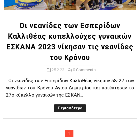
ΧΡΟΝΙΑ ΠΟΛΛΑ ΣΤΟ ΕΛΛΗΝΙΚΟ ΜΠΑΣΚΕΤ : 39Η ΕΠΕΤΕΙΟΣ ΑΠΟ 
Ο δρόμος για τον 29ο τελικό κυπέλλου ανδρών ΕΣΚΑΝΑ Μανδρα
Οι νεανίδες των Εσπερίδων
Καλλιθέας κυπελλούχες γυναικών
U21: Τεράστια πρόκριση για τον Πανελευσινιακό στον τελικό 
ΕΣΚΑΝΑ 2023 νίκησαν τις νεανίδες
Γ΄ανδρών play offs : "Σκληρό" καρύδι η Φιλία Περάματος έφερε
του Κρόνου
Play off B εφήβων Β φάση Στο f4 ΑΕ Ρέντη, Πέρα , Ερμής Αργυ
25.2.23
0 Comments
Oι νεανίδες των Εσπερίδων Καλλιθέας νίκησαν 58-27 των
νεανίδων του Κρόνου Αγίου Δημητρίου και κατέκτησαν το
27ο κύπελλο γυναικών της ΕΣΚΑΝ...
Περισσότερα
1