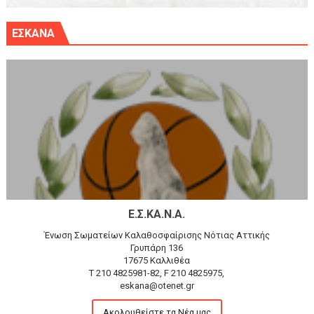
ΕΣΚΑΝΑ
Ε.Σ.ΚΑ.Ν.Α.
Ένωση Σωματείων Καλαθοσφαίρισης Νότιας Αττικής
Γρυπάρη 136
17675 Καλλιθέα
T 210 4825981-82, F 210 4825975,
eskana@otenet.gr
Ακολουθείστε τα Νέα μας